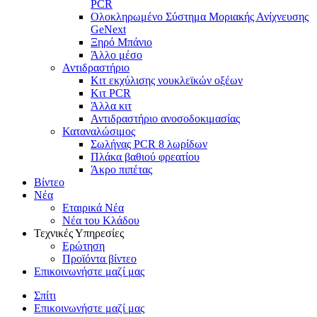
PCR
Ολοκληρωμένο Σύστημα Μοριακής Ανίχνευσης
GeNext
Ξηρό Μπάνιο
Άλλο μέσο
Αντιδραστήριο
Κιτ εκχύλισης νουκλεϊκών οξέων
Κιτ PCR
Άλλα κιτ
Αντιδραστήριο ανοσοδοκιμασίας
Καταναλώσιμος
Σωλήνας PCR 8 λωρίδων
Πλάκα βαθιού φρεατίου
Άκρο πιπέτας
Βίντεο
Νέα
Εταιρικά Νέα
Νέα του Κλάδου
Τεχνικές Υπηρεσίες
Ερώτηση
Προϊόντα βίντεο
Επικοινωνήστε μαζί μας
Σπίτι
Επικοινωνήστε μαζί μας