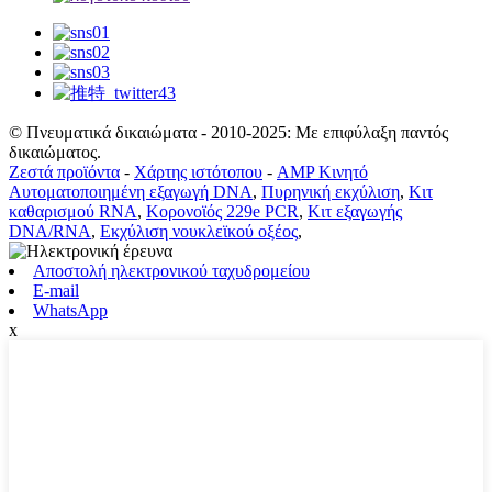
© Πνευματικά δικαιώματα - 2010-2025: Με επιφύλαξη παντός
δικαιώματος.
Ζεστά προϊόντα
-
Χάρτης ιστότοπου
-
AMP Κινητό
Αυτοματοποιημένη εξαγωγή DNA
,
Πυρηνική εκχύλιση
,
Κιτ
καθαρισμού RNA
,
Κορονοϊός 229e PCR
,
Κιτ εξαγωγής
DNA/RNA
,
Εκχύλιση νουκλεϊκού οξέος
,
Αποστολή ηλεκτρονικού ταχυδρομείου
E-mail
WhatsApp
x