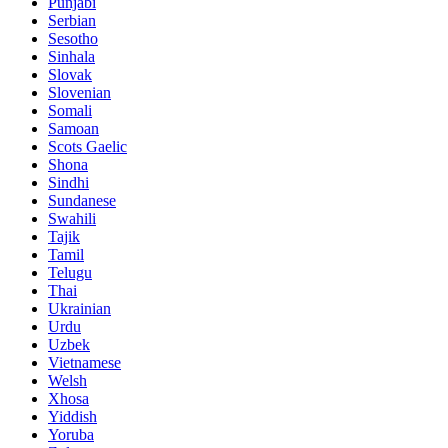
Punjabi
Serbian
Sesotho
Sinhala
Slovak
Slovenian
Somali
Samoan
Scots Gaelic
Shona
Sindhi
Sundanese
Swahili
Tajik
Tamil
Telugu
Thai
Ukrainian
Urdu
Uzbek
Vietnamese
Welsh
Xhosa
Yiddish
Yoruba