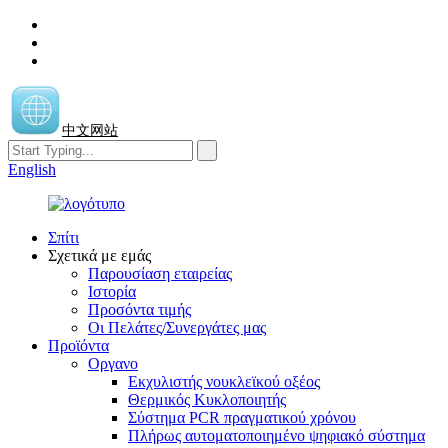
中文网站
English
Σπίτι
Σχετικά με εμάς
Παρουσίαση εταιρείας
Ιστορία
Προσόντα τιμής
Οι Πελάτες/Συνεργάτες μας
Προϊόντα
Οργανο
Εκχυλιστής νουκλεϊκού οξέος
Θερμικός Κυκλοποιητής
Σύστημα PCR πραγματικού χρόνου
Πλήρως αυτοματοποιημένο ψηφιακό σύστημα