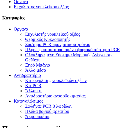
Οργανο
Εκχυλιστής νουκλεϊκού οξέος
Κατηγορίες
Οργανο
Εκχυλιστής νουκλεϊκού οξέος
Θερμικός Κυκλοποιητής
Σύστημα PCR πραγματικού χρόνου
Πλήρως αυτοματοποιημένο ψηφιακό σύστημα PCR
Ολοκληρωμένο Σύστημα Μοριακής Ανίχνευσης
GeNext
Ξηρό Μπάνιο
Άλλο μέσο
Αντιδραστήριο
Κιτ εκχύλισης νουκλεϊκών οξέων
Κιτ PCR
Άλλα κιτ
Αντιδραστήριο ανοσοδοκιμασίας
Καταναλώσιμος
Σωλήνας PCR 8 λωρίδων
Πλάκα βαθιού φρεατίου
Άκρο πιπέτας