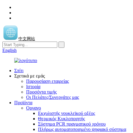
中文网站
English
Σπίτι
Σχετικά με εμάς
Παρουσίαση εταιρείας
Ιστορία
Προσόντα τιμής
Οι Πελάτες/Συνεργάτες μας
Προϊόντα
Οργανο
Εκχυλιστής νουκλεϊκού οξέος
Θερμικός Κυκλοποιητής
Σύστημα PCR πραγματικού χρόνου
Πλήρως αυτοματοποιημένο ψηφιακό σύστημα