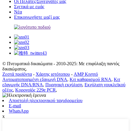
Οι Πελάτες/Συνεργάτες μας
Σχετικά με εμάς
Νέα
Επικοινωνήστε μαζί μας
© Πνευματικά δικαιώματα - 2010-2025: Με επιφύλαξη παντός
δικαιώματος.
Ζεστά προϊόντα
-
Χάρτης ιστότοπου
-
AMP Κινητό
Αυτοματοποιημένη εξαγωγή DNA
,
Κιτ καθαρισμού RNA
,
Κιτ
εξαγωγής DNA/RNA
,
Πυρηνική εκχύλιση
,
Εκχύλιση νουκλεϊκού
οξέος
,
Κορονοϊός 229e PCR
,
Αποστολή ηλεκτρονικού ταχυδρομείου
E-mail
WhatsApp
x