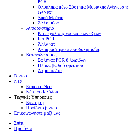
PCR
Ολοκληρωμένο Σύστημα Μοριακής Ανίχνευσης
GeNext
Ξηρό Μπάνιο
Άλλο μέσο
Αντιδραστήριο
Κιτ εκχύλισης νουκλεϊκών οξέων
Κιτ PCR
Άλλα κιτ
Αντιδραστήριο ανοσοδοκιμασίας
Καταναλώσιμος
Σωλήνας PCR 8 λωρίδων
Πλάκα βαθιού φρεατίου
Άκρο πιπέτας
Βίντεο
Νέα
Εταιρικά Νέα
Νέα του Κλάδου
Τεχνικές Υπηρεσίες
Ερώτηση
Προϊόντα βίντεο
Επικοινωνήστε μαζί μας
Σπίτι
Προϊόντα