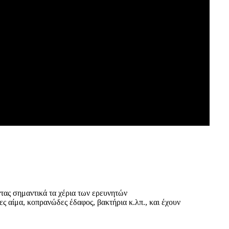
τας σημαντικά τα χέρια των ερευνητών
ς αίμα, κοπρανώδες έδαφος, βακτήρια κ.λπ., και έχουν