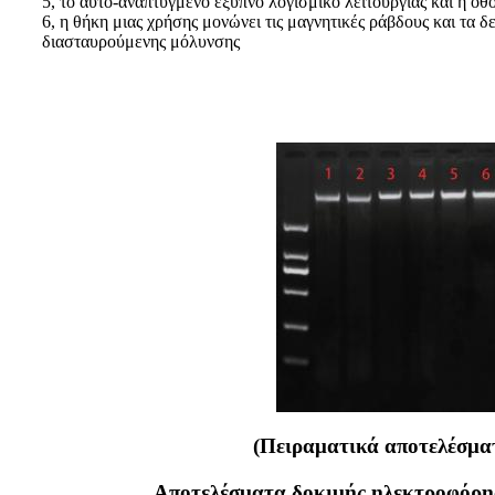
5, το αυτο-αναπτυγμένο έξυπνο λογισμικό λειτουργίας και η οθ
6, η θήκη μιας χρήσης μονώνει τις μαγνητικές ράβδους και τα
διασταυρούμενης μόλυνσης
(Πειραματικά αποτελέσμα
Αποτελέσματα δοκιμής ηλεκτροφόρη