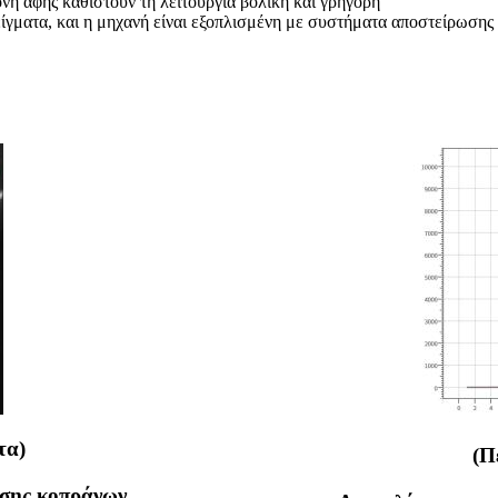
όνη αφής καθιστούν τη λειτουργία βολική και γρήγορη
 δείγματα, και η μηχανή είναι εξοπλισμένη με συστήματα αποστείρωση
τα)
(Π
σης κοπράνων