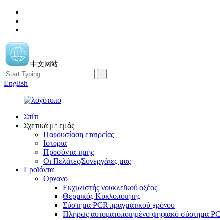
中文网站
English
Σπίτι
Σχετικά με εμάς
Παρουσίαση εταιρείας
Ιστορία
Προσόντα τιμής
Οι Πελάτες/Συνεργάτες μας
Προϊόντα
Οργανο
Εκχυλιστής νουκλεϊκού οξέος
Θερμικός Κυκλοποιητής
Σύστημα PCR πραγματικού χρόνου
Πλήρως αυτοματοποιημένο ψηφιακό σύστημα P