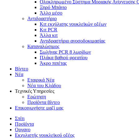
Ολοκληρωμένο Σύστημα Μοριακής Ανίχνευσης 
Ξηρό Μπάνιο
Άλλο μέσο
Αντιδραστήριο
Κιτ εκχύλισης νουκλεϊκών οξέων
Κιτ PCR
Άλλα κιτ
Αντιδραστήριο ανοσοδοκιμασίας
Καταναλώσιμος
Σωλήνας PCR 8 λωρίδων
Πλάκα βαθιού φρεατίου
Άκρο πιπέτας
Βίντεο
Νέα
Εταιρικά Νέα
Νέα του Κλάδου
Τεχνικές Υπηρεσίες
Ερώτηση
Προϊόντα βίντεο
Επικοινωνήστε μαζί μας
Σπίτι
Προϊόντα
Οργανο
Εκχυλιστής νουκλεϊκού οξέος