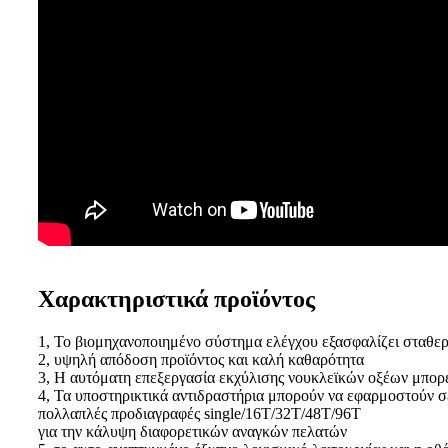
Χαρακτηριστικά προϊόντος
1, Το βιομηχανοποιημένο σύστημα ελέγχου εξασφαλίζει σταθερ
2, υψηλή απόδοση προϊόντος και καλή καθαρότητα
3, Η αυτόματη επεξεργασία εκχύλισης νουκλεϊκών οξέων μπορε
4, Τα υποστηρικτικά αντιδραστήρια μπορούν να εφαρμοστούν σε
πολλαπλές προδιαγραφές single/16T/32T/48T/96T
για την κάλυψη διαφορετικών αναγκών πελατών