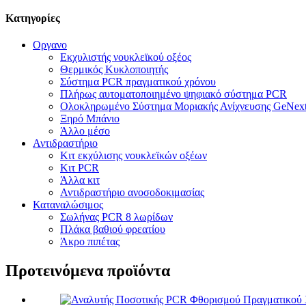
Κατηγορίες
Οργανο
Εκχυλιστής νουκλεϊκού οξέος
Θερμικός Κυκλοποιητής
Σύστημα PCR πραγματικού χρόνου
Πλήρως αυτοματοποιημένο ψηφιακό σύστημα PCR
Ολοκληρωμένο Σύστημα Μοριακής Ανίχνευσης GeNex
Ξηρό Μπάνιο
Άλλο μέσο
Αντιδραστήριο
Κιτ εκχύλισης νουκλεϊκών οξέων
Κιτ PCR
Άλλα κιτ
Αντιδραστήριο ανοσοδοκιμασίας
Καταναλώσιμος
Σωλήνας PCR 8 λωρίδων
Πλάκα βαθιού φρεατίου
Άκρο πιπέτας
Προτεινόμενα προϊόντα