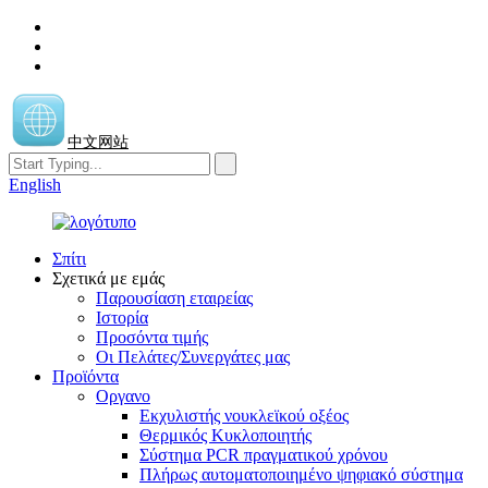
中文网站
English
Σπίτι
Σχετικά με εμάς
Παρουσίαση εταιρείας
Ιστορία
Προσόντα τιμής
Οι Πελάτες/Συνεργάτες μας
Προϊόντα
Οργανο
Εκχυλιστής νουκλεϊκού οξέος
Θερμικός Κυκλοποιητής
Σύστημα PCR πραγματικού χρόνου
Πλήρως αυτοματοποιημένο ψηφιακό σύστημα