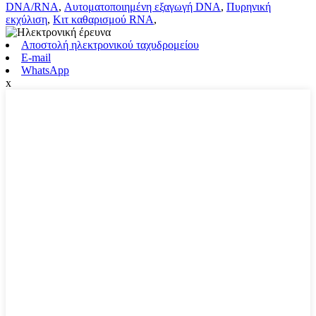
DNA/RNA
,
Αυτοματοποιημένη εξαγωγή DNA
,
Πυρηνική
εκχύλιση
,
Κιτ καθαρισμού RNA
,
Αποστολή ηλεκτρονικού ταχυδρομείου
E-mail
WhatsApp
x