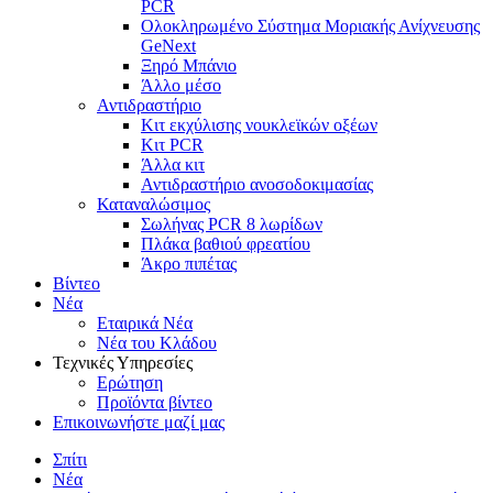
PCR
Ολοκληρωμένο Σύστημα Μοριακής Ανίχνευσης
GeNext
Ξηρό Μπάνιο
Άλλο μέσο
Αντιδραστήριο
Κιτ εκχύλισης νουκλεϊκών οξέων
Κιτ PCR
Άλλα κιτ
Αντιδραστήριο ανοσοδοκιμασίας
Καταναλώσιμος
Σωλήνας PCR 8 λωρίδων
Πλάκα βαθιού φρεατίου
Άκρο πιπέτας
Βίντεο
Νέα
Εταιρικά Νέα
Νέα του Κλάδου
Τεχνικές Υπηρεσίες
Ερώτηση
Προϊόντα βίντεο
Επικοινωνήστε μαζί μας
Σπίτι
Νέα