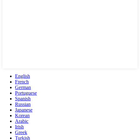
English
French
German
Portuguese
Spanish
Russian
Japanese
Korean
Arabic
Irish
Greek
Turkish