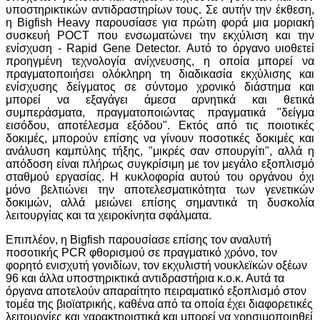
υποστηρικτικών αντιδραστηρίων τους. Σε αυτήν την έκθεση,
η Bigfish Heavy παρουσίασε για πρώτη φορά μια μοριακή
συσκευή POCT που ενσωματώνει την εκχύλιση και την
ενίσχυση - Rapid Gene Detector. Αυτό το όργανο υιοθετεί
προηγμένη τεχνολογία ανίχνευσης, η οποία μπορεί να
πραγματοποιήσει ολόκληρη τη διαδικασία εκχύλισης και
ενίσχυσης δείγματος σε σύντομο χρονικό διάστημα και
μπορεί να εξαγάγει άμεσα αρνητικά και θετικά
συμπεράσματα, πραγματοποιώντας πραγματικά "δείγμα
εισόδου, αποτέλεσμα εξόδου". Εκτός από τις ποιοτικές
δοκιμές, μπορούν επίσης να γίνουν ποσοτικές δοκιμές και
ανάλυση καμπύλης τήξης, "μικρές σαν σπουργίτι", αλλά η
απόδοση είναι πλήρως συγκρίσιμη με τον μεγάλο εξοπλισμό
σταθμού εργασίας. Η κυκλοφορία αυτού του οργάνου όχι
μόνο βελτιώνει την αποτελεσματικότητα των γενετικών
δοκιμών, αλλά μειώνει επίσης σημαντικά τη δυσκολία
λειτουργίας και τα χειροκίνητα σφάλματα.
Επιπλέον, η Bigfish παρουσίασε επίσης τον αναλυτή
ποσοτικής PCR φθορισμού σε πραγματικό χρόνο, τον
φορητό ενισχυτή γονιδίων, τον εκχυλιστή νουκλεϊκών οξέων
96 και άλλα υποστηρικτικά αντιδραστήρια κ.ο.κ. Αυτά τα
όργανα αποτελούν απαραίτητο πειραματικό εξοπλισμό στον
τομέα της βιοϊατρικής, καθένα από τα οποία έχει διαφορετικές
λειτουργίες και χαρακτηριστικά και μπορεί να χρησιμοποιηθεί