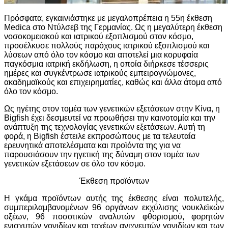
Πρόσφατα, εγκαινιάστηκε με μεγαλοπρέπεια η 55η έκθεση
Medica στο Ντύλσεβ της Γερμανίας. Ως η μεγαλύτερη έκθεση
νοσοκομειακού και ιατρικού εξοπλισμού στον κόσμο,
προσέλκυσε πολλούς παρόχους ιατρικού εξοπλισμού και
λύσεων από όλο τον κόσμο και αποτελεί μια κορυφαία
παγκόσμια ιατρική εκδήλωση, η οποία διήρκεσε τέσσερις
ημέρες και συγκέντρωσε ιατρικούς εμπειρογνώμονες,
ακαδημαϊκούς και επιχειρηματίες, καθώς και άλλα άτομα από
όλο τον κόσμο.
Ως ηγέτης στον τομέα των γενετικών εξετάσεων στην Κίνα, η
Bigfish έχει δεσμευτεί να προωθήσει την καινοτομία και την
ανάπτυξη της τεχνολογίας γενετικών εξετάσεων. Αυτή τη
φορά, η Bigfish έστειλε εκπροσώπους με τα τελευταία
ερευνητικά αποτελέσματα και προϊόντα της για να
παρουσιάσουν την ηγετική της δύναμη στον τομέα των
γενετικών εξετάσεων σε όλο τον κόσμο.
Έκθεση προϊόντων
Η γκάμα προϊόντων αυτής της έκθεσης είναι πολυτελής,
συμπεριλαμβανομένων 96 οργάνων εκχύλισης νουκλεϊκών
οξέων, 96 ποσοτικών αναλυτών φθορισμού, φορητών
ενισχυτών γονιδίων και ταχέων ανιχνευτών γονιδίων και των