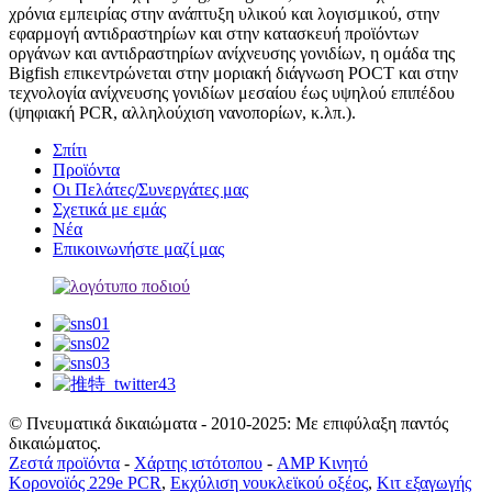
χρόνια εμπειρίας στην ανάπτυξη υλικού και λογισμικού, στην
εφαρμογή αντιδραστηρίων και στην κατασκευή προϊόντων
οργάνων και αντιδραστηρίων ανίχνευσης γονιδίων, η ομάδα της
Bigfish επικεντρώνεται στην μοριακή διάγνωση POCT και στην
τεχνολογία ανίχνευσης γονιδίων μεσαίου έως υψηλού επιπέδου
(ψηφιακή PCR, αλληλούχιση νανοπορίων, κ.λπ.).
Σπίτι
Προϊόντα
Οι Πελάτες/Συνεργάτες μας
Σχετικά με εμάς
Νέα
Επικοινωνήστε μαζί μας
© Πνευματικά δικαιώματα - 2010-2025: Με επιφύλαξη παντός
δικαιώματος.
Ζεστά προϊόντα
-
Χάρτης ιστότοπου
-
AMP Κινητό
Κορονοϊός 229e PCR
,
Εκχύλιση νουκλεϊκού οξέος
,
Κιτ εξαγωγής