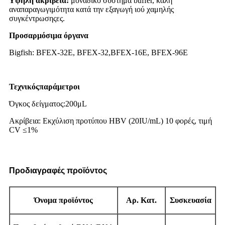
Υψηλή ακρίβεια:
μοναδικό σύστημα buffer, καλή
αναπαραγωγιμότητα κατά την εξαγωγή ιού χαμηλής
συγκέντρωσης
ες.
Προσαρμόσιμα όργανα
B
igfish
:
BFEX-32E, BFEX-32,
BFEX-16E
, BFEX-96E
Τεχνικός
παράμετροι
Όγκος δείγματος:
200
μ
L
Ακρίβεια: Εκχύλιση προτύπου HBV (20IU/mL) 10 φορές, τιμή
CV ≤1%
Προδιαγραφές προϊόντος
Όνομα προϊόντος
Αρ. Κατ.
Συσκευασία