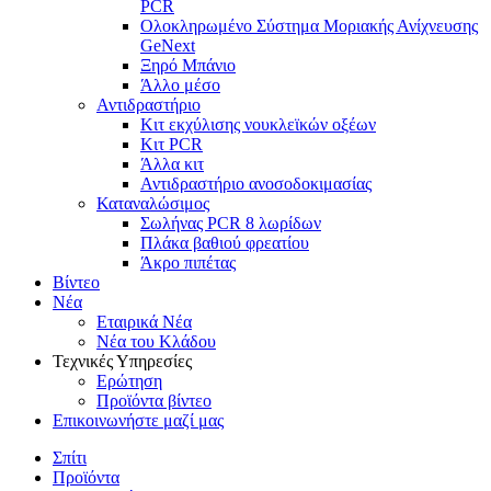
PCR
Ολοκληρωμένο Σύστημα Μοριακής Ανίχνευσης
GeNext
Ξηρό Μπάνιο
Άλλο μέσο
Αντιδραστήριο
Κιτ εκχύλισης νουκλεϊκών οξέων
Κιτ PCR
Άλλα κιτ
Αντιδραστήριο ανοσοδοκιμασίας
Καταναλώσιμος
Σωλήνας PCR 8 λωρίδων
Πλάκα βαθιού φρεατίου
Άκρο πιπέτας
Βίντεο
Νέα
Εταιρικά Νέα
Νέα του Κλάδου
Τεχνικές Υπηρεσίες
Ερώτηση
Προϊόντα βίντεο
Επικοινωνήστε μαζί μας
Σπίτι
Προϊόντα