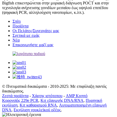
Bigfish επικεντρώνεται στην μοριακή διάγνωση POCT και στην
τεχνολογία ανίχνευσης γονιδίων μεσαίου έως υψηλού επιπέδου
(ψηφιακή PCR, αλληλούχιση νανοπορίων, κ.λπ.).
Σπίτι
Προϊόντα
Οι Πελάτες/Συνεργάτες μας
Σχετικά με εμάς
Νέα
Επικοινωνήστε μαζί μας
© Πνευματικά δικαιώματα - 2010-2025: Με επιφύλαξη παντός
δικαιώματος.
Ζεστά προϊόντα
-
Χάρτης ιστότοπου
-
AMP Κινητό
Κορονοϊός 229e PCR
,
Κιτ εξαγωγής DNA/RNA
,
Πυρηνική
εκχύλιση
,
Κιτ καθαρισμού RNA
,
Αυτοματοποιημένη εξαγωγή
DNA
,
Εκχύλιση νουκλεϊκού οξέος
,