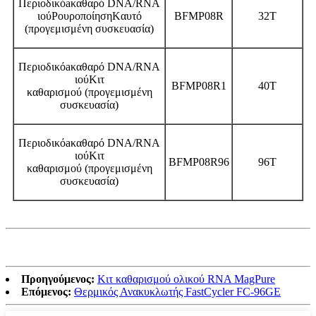
Περιοδικό
a
καθαρό DNA/RNA
ιού
P
ουροποίηση
K
αυτό
BFMP
08
R
32T
(προγεμισμένη συσκευασία)
Περιοδικό
a
καθαρό DNA/RNA
ιού
Κιτ
BFMP
08
R1
40T
καθαρισμού
(προγεμισμένη
συσκευασία)
Περιοδικό
a
καθαρό DNA/RNA
ιού
Κιτ
BFMP
08
R96
96Τ
καθαρισμού
(προγεμισμένη
συσκευασία)
Προηγούμενος:
Κιτ καθαρισμού ολικού RNA MagPure
Επόμενος:
Θερμικός Ανακυκλωτής FastCycler FC-96GE