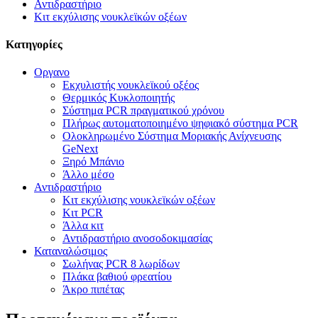
Αντιδραστήριο
Κιτ εκχύλισης νουκλεϊκών οξέων
Κατηγορίες
Οργανο
Εκχυλιστής νουκλεϊκού οξέος
Θερμικός Κυκλοποιητής
Σύστημα PCR πραγματικού χρόνου
Πλήρως αυτοματοποιημένο ψηφιακό σύστημα PCR
Ολοκληρωμένο Σύστημα Μοριακής Ανίχνευσης
GeNext
Ξηρό Μπάνιο
Άλλο μέσο
Αντιδραστήριο
Κιτ εκχύλισης νουκλεϊκών οξέων
Κιτ PCR
Άλλα κιτ
Αντιδραστήριο ανοσοδοκιμασίας
Καταναλώσιμος
Σωλήνας PCR 8 λωρίδων
Πλάκα βαθιού φρεατίου
Άκρο πιπέτας