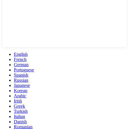
English
French
German
Portuguese
Spanish
Russian
Japanese
Korean
Arabic
Irish
Greek
Turkish
Italian
Danish
Romanian