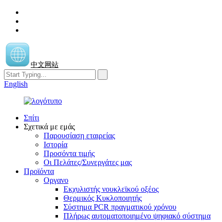
中文网站
English
Σπίτι
Σχετικά με εμάς
Παρουσίαση εταιρείας
Ιστορία
Προσόντα τιμής
Οι Πελάτες/Συνεργάτες μας
Προϊόντα
Οργανο
Εκχυλιστής νουκλεϊκού οξέος
Θερμικός Κυκλοποιητής
Σύστημα PCR πραγματικού χρόνου
Πλήρως αυτοματοποιημένο ψηφιακό σύστημα